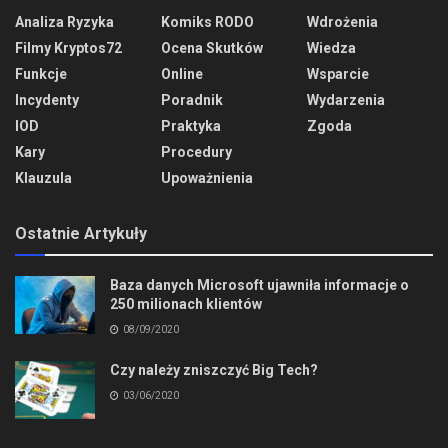
Analiza Ryzyka
Komiks RODO
Wdrożenia
Filmy Kryptos72
Ocena Skutków
Wiedza
Funkcje
Online
Wsparcie
Incydenty
Poradnik
Wydarzenia
IOD
Praktyka
Zgoda
Kary
Procedury
Klauzula
Upoważnienia
Ostatnie Artykuły
Baza danych Microsoft ujawniła informacje o
250 milionach klientów
08/09/2020
Czy należy zniszczyć Big Tech?
03/06/2020