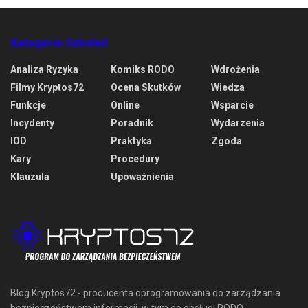
Kategorie Szkoleń
Analiza Ryzyka
Komiks RODO
Wdrożenia
Filmy Kryptos72
Ocena Skutków
Wiedza
Funkcje
Online
Wsparcie
Incydenty
Poradnik
Wydarzenia
IOD
Praktyka
Zgoda
Kary
Procedury
Klauzula
Upoważnienia
Blog Kryptos72 - producenta oprogramowania do zarządzania
bezpieczeństwem informacji, w tym do obsługi RODO.