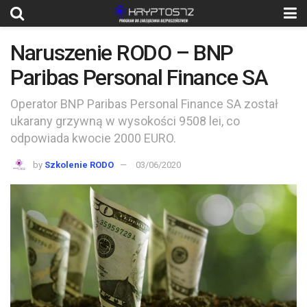
Naruszenie RODO – BNP
Paribas Personal Finance SA
Operator BNP Paribas Personal Finance SA został
ukarany grzywną w wysokości 9508 lei, co
odpowiada kwocie 2000 EURO.
by
Szkolenie RODO
03/06/2020