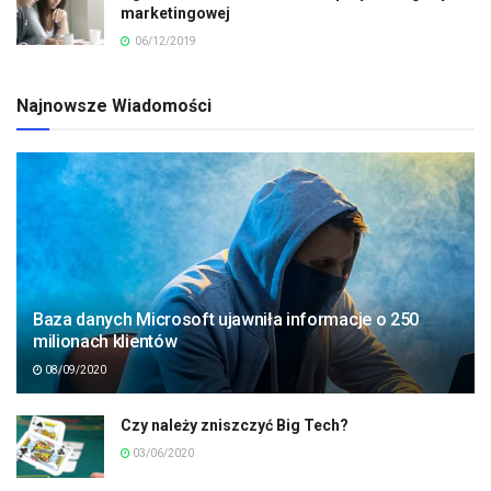
marketingowej
06/12/2019
Najnowsze Wiadomości
Baza danych Microsoft ujawniła informacje o 250
milionach klientów
08/09/2020
Czy należy zniszczyć Big Tech?
03/06/2020