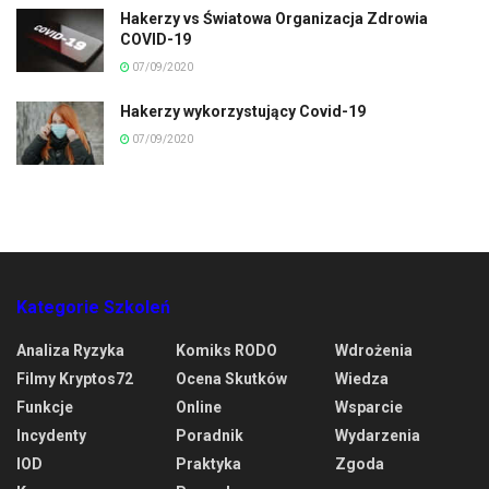
Hakerzy vs Światowa Organizacja Zdrowia
COVID-19
07/09/2020
Hakerzy wykorzystujący Covid-19
07/09/2020
Kategorie Szkoleń
Analiza Ryzyka
Komiks RODO
Wdrożenia
Filmy Kryptos72
Ocena Skutków
Wiedza
Funkcje
Online
Wsparcie
Incydenty
Poradnik
Wydarzenia
IOD
Praktyka
Zgoda