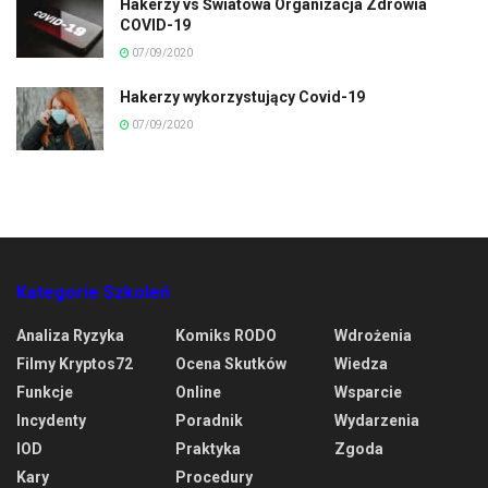
Hakerzy vs Światowa Organizacja Zdrowia
COVID-19
07/09/2020
Hakerzy wykorzystujący Covid-19
07/09/2020
Kategorie Szkoleń
Analiza Ryzyka
Komiks RODO
Wdrożenia
Filmy Kryptos72
Ocena Skutków
Wiedza
Funkcje
Online
Wsparcie
Incydenty
Poradnik
Wydarzenia
IOD
Praktyka
Zgoda
Kary
Procedury