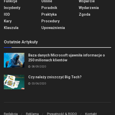
Funkcje
Online
Wsparcie
Incydenty
Poradnik
Wydarzenia
IOD
Praktyka
Zgoda
Kary
Procedury
Klauzula
Upoważnienia
Ostatnie Artykuły
Baza danych Microsoft ujawniła informacje o
250 milionach klientów
08/09/2020
Czy należy zniszczyć Big Tech?
03/06/2020
Redakcja
Reklama
Prywatność & RODO
Kontakt