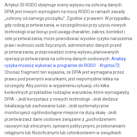
Artykuł 35 RODO obejmuje oceny wpływu na ochronę danych.
DPIA jest nowym wymogiem na mocy RODO w ramach zasady
„ochrony od samego początku”. Zgodnie z prawem: W przypadku
gdy rodzaj przetwarzania, w szczególności przy użyciu nowych
technologii oraz biorąc pod uwagę charakter, zakres, kontekst i
cele przetwarzania, może powodować wysokie ryzyko naruszenia
praw i wolności osób fizycznych, administrator danych przed
przetwarzania, przeprowadzić ocenę wpływu planowanych
operacji przetwarzania na ochronę danych osobowych.
Analizę
ryzyka możesz wykonać w programie do RODO - Kryptos72.
Chociaż fragment ten wyjaśnia, że ​​DPIA jest wymagana przez
prawo pod pewnymi warunkami, jest niepomyślnie lekka na
szczegóły. Aby pomóc w wyjaśnieniu sytuacji, oto kilka
konkretnych przykładów rodzajów warunków, które wymagałyby
DPIA: -Jeśli korzystasz z nowych technologii -Jeśli śledzisz
lokalizację lub zachowanie ludzi -Jeśli systematycznie
monitorujesz ogólnodostępne miejsce na dużą skalę -Jeśli
przetwarzasz dane osobowe związane z „pochodzeniem
rasowym lub etnicznym, opiniami politycznymi, przekonaniami
religijnymi lub filozoficznymi lub członkostwem w związkach