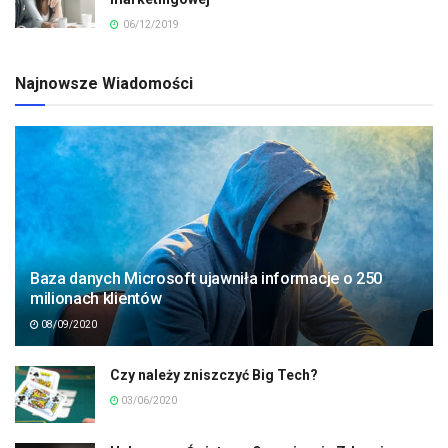
06/12/2019
Najnowsze Wiadomości
Baza danych Microsoft ujawniła informacje o 250
milionach klientów
08/09/2020
Czy należy zniszczyć Big Tech?
03/06/2020