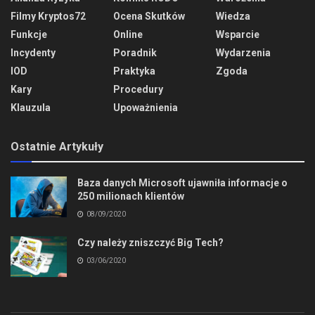
Filmy Kryptos72
Ocena Skutków
Wiedza
Funkcje
Online
Wsparcie
Incydenty
Poradnik
Wydarzenia
IOD
Praktyka
Zgoda
Kary
Procedury
Klauzula
Upoważnienia
Ostatnie Artykuły
Baza danych Microsoft ujawniła informacje o
250 milionach klientów
08/09/2020
Czy należy zniszczyć Big Tech?
03/06/2020