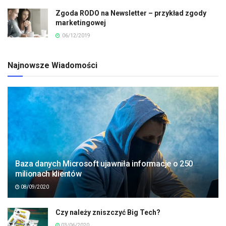
Zgoda RODO na Newsletter – przykład zgody
marketingowej
06/12/2019
Najnowsze Wiadomości
Baza danych Microsoft ujawniła informacje o 250
milionach klientów
08/09/2020
Czy należy zniszczyć Big Tech?
03/06/2020