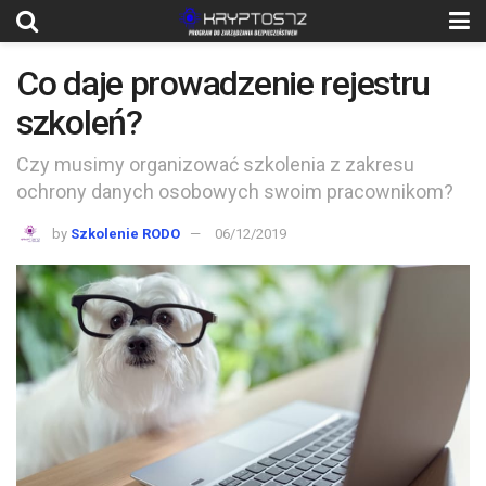
Co daje prowadzenie rejestru
szkoleń?
Czy musimy organizować szkolenia z zakresu
ochrony danych osobowych swoim pracownikom?
by
Szkolenie RODO
06/12/2019