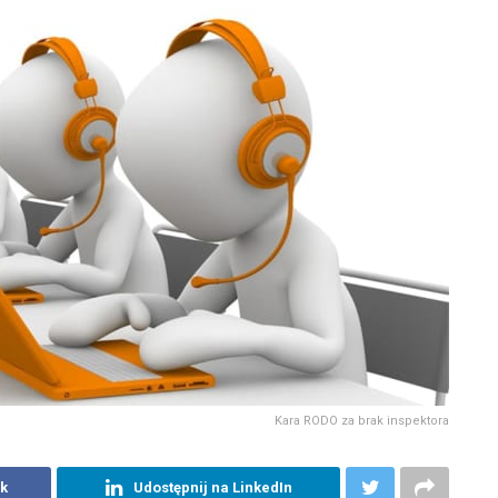
Kara RODO za brak inspektora
k
Udostępnij na LinkedIn