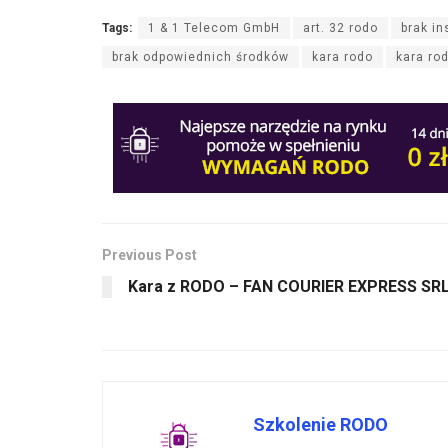
Tags:
1 & 1 Telecom GmbH
art. 32 rodo
brak i
brak odpowiednich środków
kara rodo
kara ro
Previous Post
Kara z RODO – FAN COURIER EXPRESS SR
Szkolenie RODO