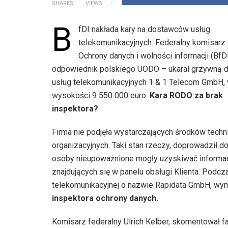
SHARES
VIEWS
B
fDI nakłada kary na dostawców usług
telekomunikacyjnych. Federalny komisarz 
Ochrony danych i wolności informacji (BfDI)
odpowiednik polskiego UODO – ukarał grzywną 
usług telekomunikacyjnych 1 & 1 Telecom GmbH,
wysokości 9 550 000 euro.
Kara RODO za brak
inspektora?
Firma nie podjęła wystarczających środków techn
organizacyjnych. Taki stan rzeczy, doprowadził do
osoby nieupoważnione mogły uzyskiwać informacj
znajdujących się w panelu obsługi Klienta. Podcza
telekomunikacyjnej o nazwie Rapidata GmbH, w
inspektora ochrony danych.
Komisarz federalny Ulrich Kelber, skomentował f