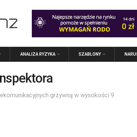
ANALIZA RYZYKA
SZABLONY
NARU
inspektora
elekomunikacyjnych grzywną w wysokości 9