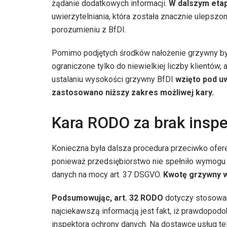
żądanie dodatkowych informacji.
W dalszym eta
uwierzytelniania, która została znacznie ulepszo
porozumieniu z BfDI.
Pomimo podjętych środków nałożenie grzywny był
ograniczone tylko do niewielkiej liczby klientów,
ustalaniu wysokości grzywny BfDI
wzięto pod u
zastosowano niższy zakres możliwej kary.
Kara RODO za brak inspe
Konieczna była dalsza procedura przeciwko ofer
ponieważ przedsiębiorstwo nie spełniło wymogu
danych na mocy art. 37 DSGVO.
Kwotę grzywny w
Podsumowując, art. 32 RODO
dotyczy stosowan
najciekawszą informacją jest fakt, iż prawdopod
inspektora ochrony danych. Na dostawcę usług t