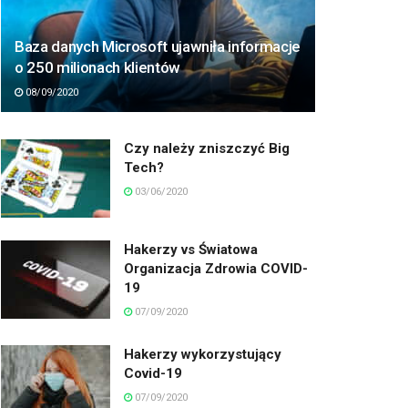
Baza danych Microsoft ujawniła informacje
o 250 milionach klientów
08/09/2020
Czy należy zniszczyć Big
Tech?
03/06/2020
Hakerzy vs Światowa
Organizacja Zdrowia COVID-
19
07/09/2020
Hakerzy wykorzystujący
Covid-19
07/09/2020