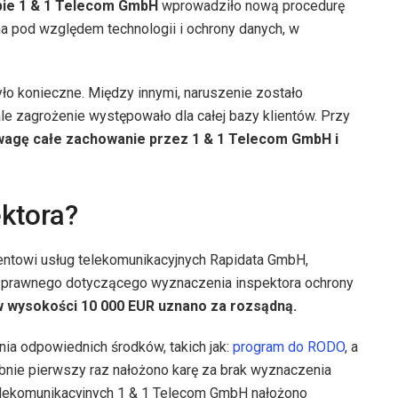
pie 1 & 1 Telecom GmbH
wprowadziło nową procedurę
na pod względem technologii i ochrony danych, w
o konieczne. Między innymi, naruszenie zostało
 ale zagrożenie występowało dla całej bazy klientów. Przy
wagę całe zachowanie przez 1 & 1 Telecom GmbH i
ktora?
entowi usług telekomunikacyjnych Rapidata GmbH,
 prawnego dotyczącego wyznaczenia inspektora ochrony
 wysokości 10 000 EUR uznano za rozsądną.
ia odpowiednich środków, takich jak:
program do RODO
, a
obnie pierwszy raz nałożono karę za brak wyznaczenia
elekomunikacyjnych 1 & 1 Telecom GmbH nałożono