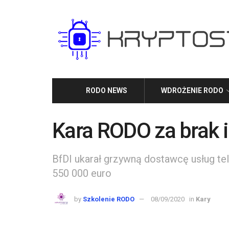
RODO NEWS
WDROŻENIE RODO
Kara RODO za brak 
BfDI ukarał grzywną dostawcę usług t
550 000 euro
by
Szkolenie RODO
08/09/2020
in
Kary