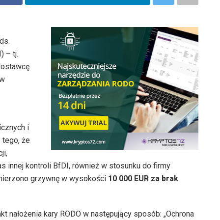
ds.
 – tj.
dostawcę
 w
icznych i
 tego, że
i,
s innej kontroli BfDI, również w stosunku do firmy
ymierzono grzywnę w wysokości
10 000 EUR za brak
akt nałożenia kary RODO w następujący sposób: „Ochrona