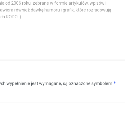
e od 2006 roku, zebrane w formie artykułów, wpisów i
zawiera również dawkę humoru i grafik, które rozładowują
ch RODO :)
*
rych wypełnienie jest wymagane, są oznaczone symbolem