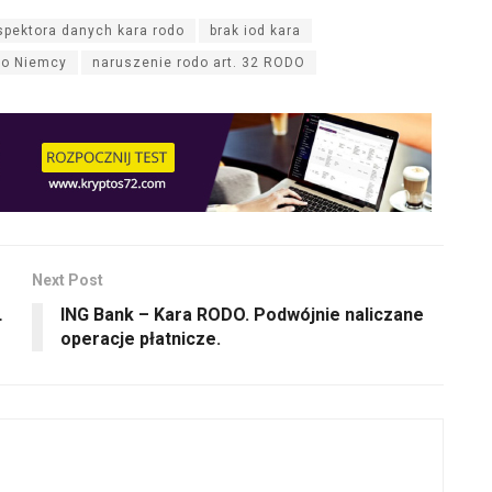
nspektora danych kara rodo
brak iod kara
do Niemcy
naruszenie rodo art. 32 RODO
Next Post
L
ING Bank – Kara RODO. Podwójnie naliczane
operacje płatnicze.