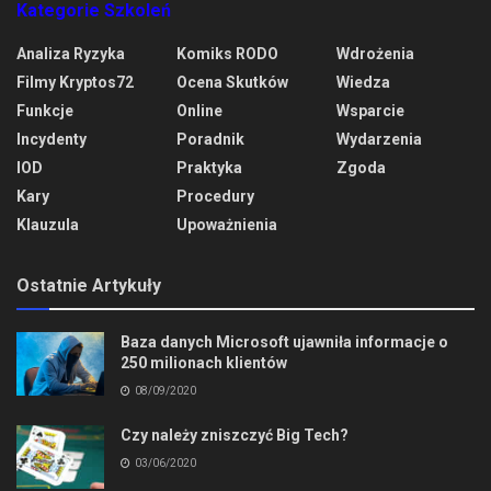
Kategorie Szkoleń
Analiza Ryzyka
Komiks RODO
Wdrożenia
Filmy Kryptos72
Ocena Skutków
Wiedza
Funkcje
Online
Wsparcie
Incydenty
Poradnik
Wydarzenia
IOD
Praktyka
Zgoda
Kary
Procedury
Klauzula
Upoważnienia
Ostatnie Artykuły
Baza danych Microsoft ujawniła informacje o
250 milionach klientów
08/09/2020
Czy należy zniszczyć Big Tech?
03/06/2020