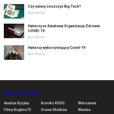
Czy należy zniszczyć Big Tech?
03/06/2020
Hakerzy vs Światowa Organizacja Zdrowia
COVID-19
07/09/2020
Hakerzy wykorzystujący Covid-19
07/09/2020
Kategorie Szkoleń
Analiza Ryzyka
Komiks RODO
Wdrożenia
Filmy Kryptos72
Ocena Skutków
Wiedza