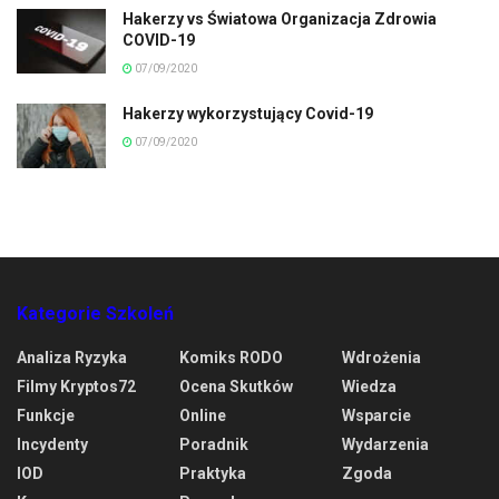
Hakerzy vs Światowa Organizacja Zdrowia
COVID-19
07/09/2020
Hakerzy wykorzystujący Covid-19
07/09/2020
Kategorie Szkoleń
Analiza Ryzyka
Komiks RODO
Wdrożenia
Filmy Kryptos72
Ocena Skutków
Wiedza
Funkcje
Online
Wsparcie
Incydenty
Poradnik
Wydarzenia
IOD
Praktyka
Zgoda