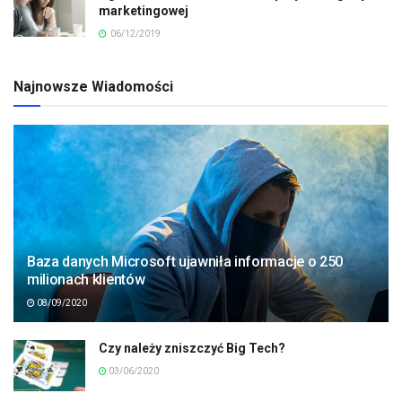
marketingowej
06/12/2019
Najnowsze Wiadomości
Baza danych Microsoft ujawniła informacje o 250
milionach klientów
08/09/2020
Czy należy zniszczyć Big Tech?
03/06/2020