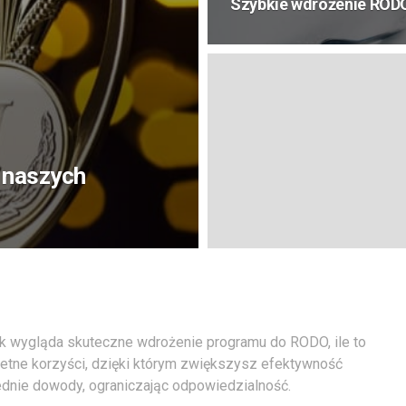
Szybkie wdrożenie ROD
 naszych
jak wygląda skuteczne wdrożenie programu do RODO, ile to
nkretne korzyści, dzięki którym zwiększysz efektywność
dnie dowody, ograniczając odpowiedzialność.