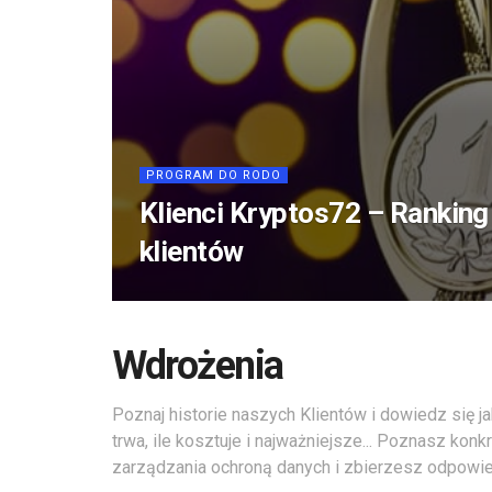
PROGRAM DO RODO
Klienci Kryptos72 – Ranking
klientów
Wdrożenia
Poznaj historie naszych Klientów i dowiedz się 
trwa, ile kosztuje i najważniejsze... Poznasz ko
zarządzania ochroną danych i zbierzesz odpowie