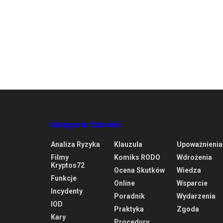
Kategorie Szkoleń
Analiza Ryzyka
Klauzula
Upoważnienia
Filmy
Komiks RODO
Wdrożenia
Kryptos72
Ocena Skutków
Wiedza
Funkcje
Online
Wsparcie
Incydenty
Poradnik
Wydarzenia
IOD
Praktyka
Zgoda
Kary
Procedury