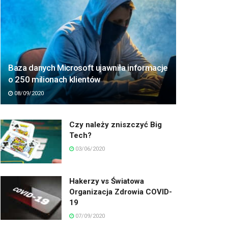
Baza danych Microsoft ujawniła informacje
o 250 milionach klientów
08/09/2020
Czy należy zniszczyć Big
Tech?
03/06/2020
Hakerzy vs Światowa
Organizacja Zdrowia COVID-
19
07/09/2020