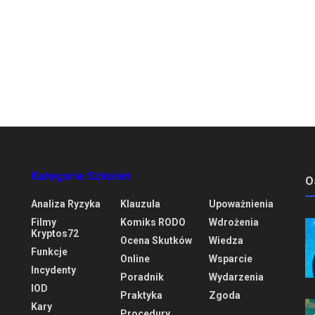
Kategorie Szkoleń
O
Analiza Ryzyka
Klauzula
Upoważnienia
Filmy
Komiks RODO
Wdrożenia
Kryptos72
Ocena Skutków
Wiedza
Funkcje
Online
Wsparcie
Incydenty
Poradnik
Wydarzenia
IOD
Praktyka
Zgoda
Kary
Procedury