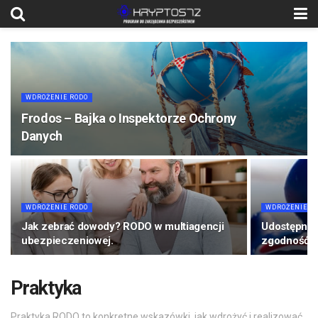
WDROŻENIE RODO
Frodos – Bajka o Inspektorze Ochrony
Danych
WDROŻENIE RODO
WDROŻENIE R
Jak zebrać dowody? RODO w multiagencji
Udostępnie
ubezpieczeniowej.
zgodność 
Praktyka
Praktyka RODO to konkretne wskazówki, jak wdrożyć i realizować