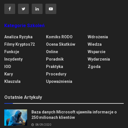
Kategorie Szkoleń
Analiza Ryzyka
Komiks RODO
Wdrożenia
Filmy Kryptos72
Ocena Skutków
Wiedza
Funkcje
Online
Wsparcie
Incydenty
Poradnik
Wydarzenia
IOD
Praktyka
Zgoda
Kary
Procedury
Klauzula
Upoważnienia
Ostatnie Artykuły
Baza danych Microsoft ujawniła informacje o
250 milionach klientów
08/09/2020