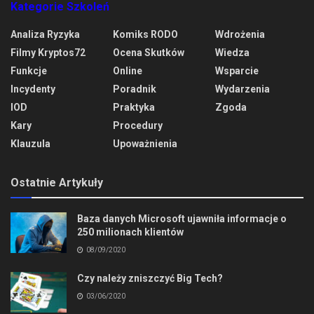
Kategorie Szkoleń
Analiza Ryzyka
Komiks RODO
Wdrożenia
Filmy Kryptos72
Ocena Skutków
Wiedza
Funkcje
Online
Wsparcie
Incydenty
Poradnik
Wydarzenia
IOD
Praktyka
Zgoda
Kary
Procedury
Klauzula
Upoważnienia
Ostatnie Artykuły
Baza danych Microsoft ujawniła informacje o
250 milionach klientów
08/09/2020
Czy należy zniszczyć Big Tech?
03/06/2020