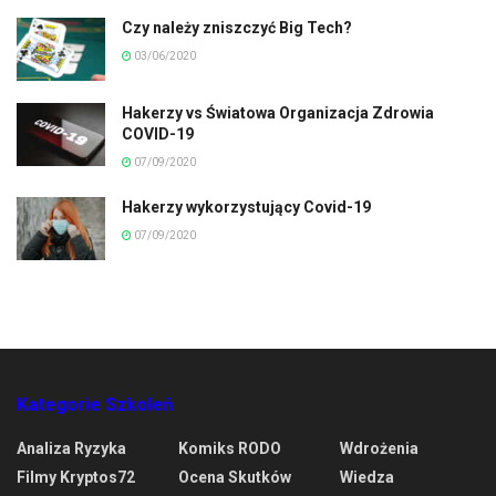
Czy należy zniszczyć Big Tech?
03/06/2020
Hakerzy vs Światowa Organizacja Zdrowia
COVID-19
07/09/2020
Hakerzy wykorzystujący Covid-19
07/09/2020
Kategorie Szkoleń
Analiza Ryzyka
Komiks RODO
Wdrożenia
Filmy Kryptos72
Ocena Skutków
Wiedza