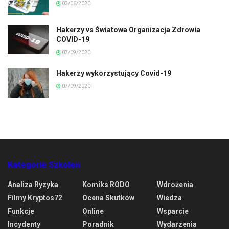
03/06/2020
Hakerzy vs Światowa Organizacja Zdrowia
COVID-19
07/09/2020
Hakerzy wykorzystujący Covid-19
07/09/2020
Kategorie Szkoleń
Analiza Ryzyka
Komiks RODO
Wdrożenia
Filmy Kryptos72
Ocena Skutków
Wiedza
Funkcje
Online
Wsparcie
Incydenty
Poradnik
Wydarzenia