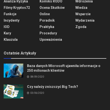
Analiza Ryzyka
Komiks RODO
Wdrożenia
Filmy Kryptos72
Ocena Skutków
Wiedza
Funkcje
Online
Wsparcie
Incydenty
Poradnik
Wydarzenia
IOD
Praktyka
Zgoda
Kary
Procedury
Klauzula
Upoważnienia
Ostatnie Artykuły
Baza danych Microsoft ujawniła informacje o
250 milionach klientów
08/09/2020
Czy należy zniszczyć Big Tech?
03/06/2020