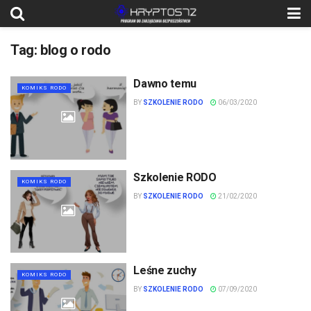
Tag:
blog o rodo
Dawno temu
KOMIKS RODO
BY
SZKOLENIE RODO
06/03/2020
Szkolenie RODO
KOMIKS RODO
BY
SZKOLENIE RODO
21/02/2020
Leśne zuchy
KOMIKS RODO
BY
SZKOLENIE RODO
07/09/2020