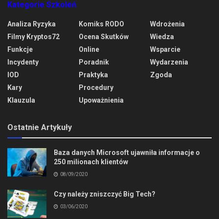
Kategorie Szkoleń
Analiza Ryzyka
Komiks RODO
Wdrożenia
Filmy Kryptos72
Ocena Skutków
Wiedza
Funkcje
Online
Wsparcie
Incydenty
Poradnik
Wydarzenia
IOD
Praktyka
Zgoda
Kary
Procedury
Klauzula
Upoważnienia
Ostatnie Artykuły
Baza danych Microsoft ujawniła informacje o
250 milionach klientów
08/09/2020
Czy należy zniszczyć Big Tech?
03/06/2020