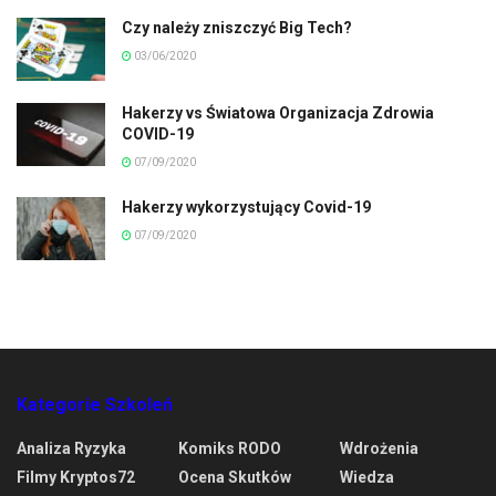
Czy należy zniszczyć Big Tech?
03/06/2020
Hakerzy vs Światowa Organizacja Zdrowia
COVID-19
07/09/2020
Hakerzy wykorzystujący Covid-19
07/09/2020
Kategorie Szkoleń
Analiza Ryzyka
Komiks RODO
Wdrożenia
Filmy Kryptos72
Ocena Skutków
Wiedza