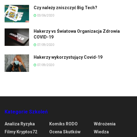
Czy należy zniszczyć Big Tech?
03/06/2020
Hakerzy vs Światowa Organizacja Zdrowia
COVID-19
07/09/2020
Hakerzy wykorzystujący Covid-19
07/09/2020
Kategorie Szkoleń
Analiza Ryzyka
Komiks RODO
Wdrożenia
Filmy Kryptos72
Ocena Skutków
Wiedza