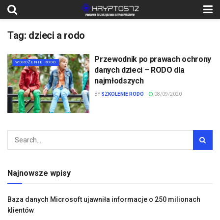
Tag:
dzieci a rodo
Przewodnik po prawach ochrony
WDROŻENIE RODO
danych dzieci – RODO dla
najmłodszych
BY
SZKOLENIE RODO
08/09/2020
Najnowsze wpisy
Baza danych Microsoft ujawniła informacje o 250 milionach
klientów