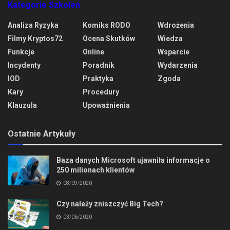
Kategorie Szkoleń
Analiza Ryzyka
Komiks RODO
Wdrożenia
Filmy Kryptos72
Ocena Skutków
Wiedza
Funkcje
Online
Wsparcie
Incydenty
Poradnik
Wydarzenia
IOD
Praktyka
Zgoda
Kary
Procedury
Klauzula
Upoważnienia
Ostatnie Artykuły
Baza danych Microsoft ujawniła informacje o
250 milionach klientów
08/09/2020
Czy należy zniszczyć Big Tech?
03/06/2020