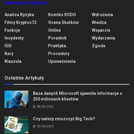
Kategorie Szkoleń
Analiza Ryzyka
Komiks RODO
Wdrożenia
Filmy Kryptos72
Ocena Skutków
Wiedza
Funkcje
Online
Wsparcie
Incydenty
Poradnik
Wydarzenia
IOD
Praktyka
Zgoda
Kary
Procedury
Klauzula
Upoważnienia
Ostatnie Artykuły
Baza danych Microsoft ujawniła informacje o
250 milionach klientów
08/09/2020
Czy należy zniszczyć Big Tech?
03/06/2020