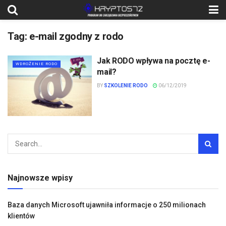
Tag:
e-mail zgodny z rodo
Jak RODO wpływa na pocztę e-
WDROŻENIE RODO
mail?
BY
SZKOLENIE RODO
06/12/2019
Najnowsze wpisy
Baza danych Microsoft ujawniła informacje o 250 milionach
klientów