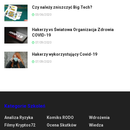
Czy należy zniszczyć Big Tech?
03/06/2020
Hakerzy vs Światowa Organizacja Zdrowia
COVID-19
07/09/2020
Hakerzy wykorzystujący Covid-19
07/09/2020
Kategorie Szkoleń
Analiza Ryzyka
Komiks RODO
Wdrożenia
Filmy Kryptos72
Ocena Skutków
Wiedza