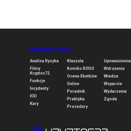
Kategorie Szkoleń
Analiza Ryzyka
Klauzula
Upoważnienia
Filmy
Komiks RODO
Wdrożenia
Kryptos72
Ocena Skutków
Wiedza
Funkcje
Online
Wsparcie
Incydenty
Poradnik
Wydarzenia
IOD
Praktyka
Zgoda
Kary
Procedury