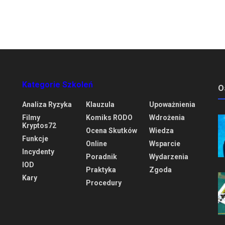
Kategorie Szkoleń
O
Analiza Ryzyka
Klauzula
Upoważnienia
Filmy
Komiks RODO
Wdrożenia
Kryptos72
Ocena Skutków
Wiedza
Funkcje
Online
Wsparcie
Incydenty
Poradnik
Wydarzenia
IOD
Praktyka
Zgoda
Kary
Procedury