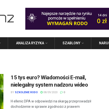
ANALIZA RYZYKA
SZABLONY
NARU
15 tys euro? Wiadomości E-mail,
nielegalny system nadzoru wideo
BY
SZKOLENIE RODO
08/09/2020
0
H ellenic DPA w odpowiedzi na skargę przeprowadził
dochodzenie w sprawie zgodności z prawem