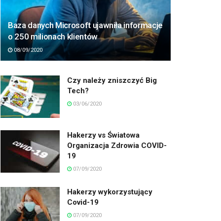
Baza danych Microsoft ujawniła informacje
o 250 milionach klientów
08/09/2020
Czy należy zniszczyć Big
Tech?
03/06/2020
Hakerzy vs Światowa
Organizacja Zdrowia COVID-
19
07/09/2020
Hakerzy wykorzystujący
Covid-19
07/09/2020