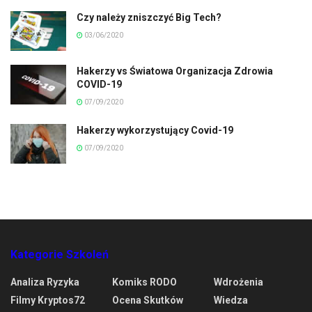
Czy należy zniszczyć Big Tech?
03/06/2020
Hakerzy vs Światowa Organizacja Zdrowia
COVID-19
07/09/2020
Hakerzy wykorzystujący Covid-19
07/09/2020
Kategorie Szkoleń
Analiza Ryzyka
Komiks RODO
Wdrożenia
Filmy Kryptos72
Ocena Skutków
Wiedza