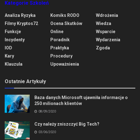
Kategorie Szkoleń
Analiza Ryzyka
Komiks RODO
Wdrożenia
Filmy Kryptos72
Ocena Skutków
Wiedza
Funkcje
Online
Wsparcie
Incydenty
Poradnik
Wydarzenia
IOD
Praktyka
Zgoda
Kary
Procedury
Klauzula
Upoważnienia
Ostatnie Artykuły
Baza danych Microsoft ujawniła informacje o
250 milionach klientów
08/09/2020
Czy należy zniszczyć Big Tech?
03/06/2020