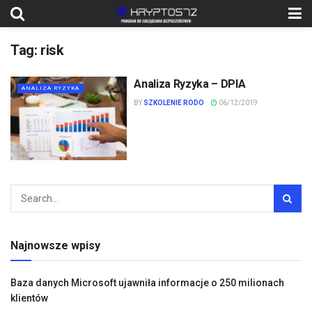
Tag:
risk
Analiza Ryzyka – DPIA
ANALIZA RYZYKA
BY
SZKOLENIE RODO
06/12/2019
Najnowsze wpisy
Baza danych Microsoft ujawniła informacje o 250 milionach
klientów