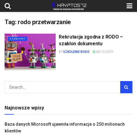
Tag:
rodo przetwarzanie
Rekrutacja zgodna z RODO –
SZABLONY
szablon dokumentu
BY
SZKOLENIE RODO
06/12/2019
Najnowsze wpisy
Baza danych Microsoft ujawniła informacje o 250 milionach
klientów