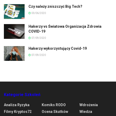
Czy należy zniszczyć Big Tech?
03/06/2020
Hakerzy vs Światowa Organizacja Zdrowia
COVID-19
07/09/2020
Hakerzy wykorzystujący Covid-19
07/09/2020
Kategorie Szkoleń
Analiza Ryzyka
Komiks RODO
Wdrożenia
Filmy Kryptos72
Ocena Skutków
Wiedza