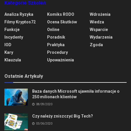
Kategorie Szkoleń
Analiza Ryzyka
Komiks RODO
Wdrożenia
Filmy Kryptos72
Ocena Skutków
Wiedza
Funkcje
Online
Wsparcie
Incydenty
Poradnik
Wydarzenia
IOD
Praktyka
Zgoda
Kary
Procedury
Klauzula
Upoważnienia
Ostatnie Artykuły
Baza danych Microsoft ujawniła informacje o
250 milionach klientów
08/09/2020
Czy należy zniszczyć Big Tech?
03/06/2020