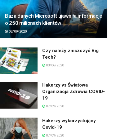
Baza danych Microsoft ujawniła informacje
o 250 milionach klientów
08/09/2020
Czy należy zniszczyć Big
Tech?
03/06/2020
Hakerzy vs Światowa
Organizacja Zdrowia COVID-
19
07/09/2020
Hakerzy wykorzystujący
Covid-19
07/09/2020