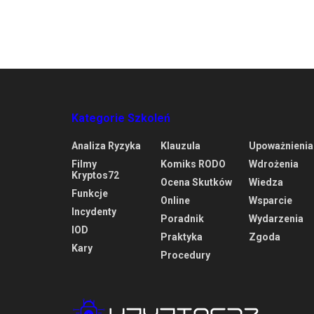
Kategorie Szkoleń
Analiza Ryzyka
Klauzula
Upoważnienia
Filmy
Komiks RODO
Wdrożenia
Kryptos72
Ocena Skutków
Wiedza
Funkcje
Online
Wsparcie
Incydenty
Poradnik
Wydarzenia
IOD
Praktyka
Zgoda
Kary
Procedury