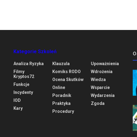
Kategorie Szkoleń
O
Analiza Ryzyka
Klauzula
Upoważnienia
Filmy
Komiks RODO
Wdrożenia
Kryptos72
Ocena Skutków
Wiedza
Funkcje
Online
Wsparcie
Incydenty
Poradnik
Wydarzenia
IOD
Praktyka
Zgoda
Kary
Procedury