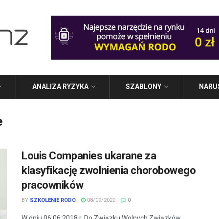
ANALIZA RYZYKA
SZABLONY
NARU
e
Louis Companies ukarane za
klasyfikację zwolnienia chorobowego
pracowników
BY
SZKOLENIE RODO
08/09/2020
0
W dniu 06.06.2018 r. Do Związku Wolnych Związków