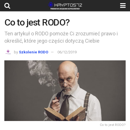
Co to jest RODO?
Ten artykuł o RODO pomoże Ci zrozumieć prawo i
określić, które jego części dotyczą Ciebie
by
Szkolenie RODO
06/12/2019
Co to jest RODO?