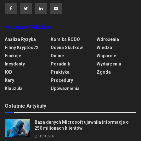
Kategorie Szkoleń
Analiza Ryzyka
Komiks RODO
Wdrożenia
Filmy Kryptos72
Ocena Skutków
Wiedza
Funkcje
Online
Wsparcie
Incydenty
Poradnik
Wydarzenia
IOD
Praktyka
Zgoda
Kary
Procedury
Klauzula
Upoważnienia
Ostatnie Artykuły
Baza danych Microsoft ujawniła informacje o
250 milionach klientów
08/09/2020