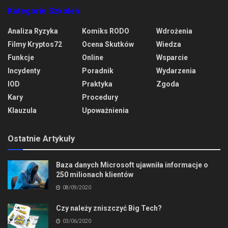
Kategorie Szkoleń
Analiza Ryzyka
Komiks RODO
Wdrożenia
Filmy Kryptos72
Ocena Skutków
Wiedza
Funkcje
Online
Wsparcie
Incydenty
Poradnik
Wydarzenia
IOD
Praktyka
Zgoda
Kary
Procedury
Klauzula
Upoważnienia
Ostatnie Artykuły
Baza danych Microsoft ujawniła informacje o
250 milionach klientów
08/09/2020
Czy należy zniszczyć Big Tech?
03/06/2020