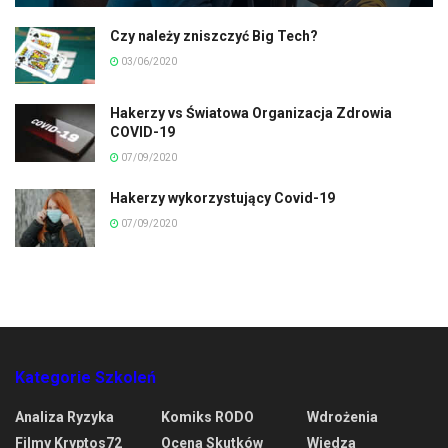
Czy należy zniszczyć Big Tech?
03/06/2020
Hakerzy vs Światowa Organizacja Zdrowia
COVID-19
07/09/2020
Hakerzy wykorzystujący Covid-19
07/09/2020
Kategorie Szkoleń
Analiza Ryzyka
Komiks RODO
Wdrożenia
Filmy Kryptos72
Ocena Skutków
Wiedza