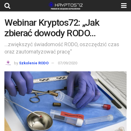
Webinar Kryptos72: „Jak
zbierać dowody RODO…
...zwiększyć świadomość RODO, oszczędzić czas
oraz zautomatyzować pracę"
by
Szkolenie RODO
07/09/2020