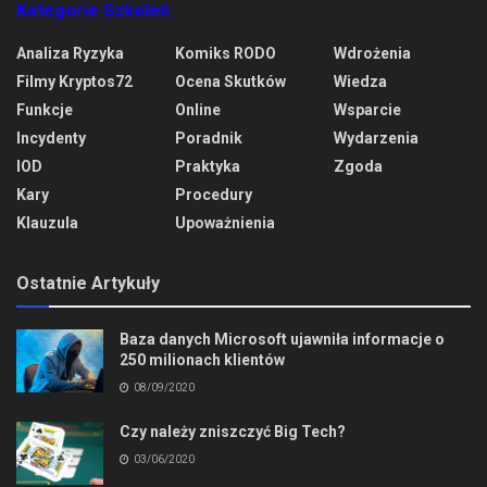
Kategorie Szkoleń
Analiza Ryzyka
Komiks RODO
Wdrożenia
Filmy Kryptos72
Ocena Skutków
Wiedza
Funkcje
Online
Wsparcie
Incydenty
Poradnik
Wydarzenia
IOD
Praktyka
Zgoda
Kary
Procedury
Klauzula
Upoważnienia
Ostatnie Artykuły
Baza danych Microsoft ujawniła informacje o
250 milionach klientów
08/09/2020
Czy należy zniszczyć Big Tech?
03/06/2020