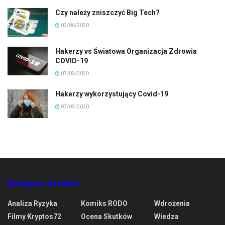
Czy należy zniszczyć Big Tech?
03/06/2020
Hakerzy vs Światowa Organizacja Zdrowia
COVID-19
07/09/2020
Hakerzy wykorzystujący Covid-19
07/09/2020
Kategorie Szkoleń
Analiza Ryzyka
Komiks RODO
Wdrożenia
Filmy Kryptos72
Ocena Skutków
Wiedza