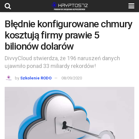
Błędnie konfigurowane chmury
kosztują firmy prawie 5
bilionów dolarów
DivvyCloud stwierdza, że 196 naruszeń danych
ujawniło ponad 33 miliardy rekordów!
by
Szkolenie RODO
08/09/2020