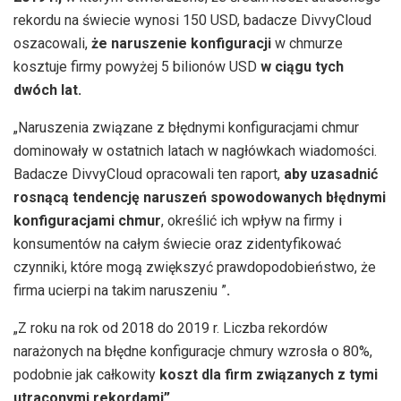
rekordu na świecie wynosi 150 USD, badacze DivvyCloud
oszacowali,
że naruszenie konfiguracji
w chmurze
kosztuje firmy powyżej 5 bilionów USD
w ciągu tych
dwóch lat.
„Naruszenia związane z błędnymi konfiguracjami chmur
dominowały w ostatnich latach w nagłówkach wiadomości.
Badacze DivvyCloud opracowali ten raport,
aby uzasadnić
rosnącą tendencję naruszeń spowodowanych błędnymi
konfiguracjami chmur
, określić ich wpływ na firmy i
konsumentów na całym świecie oraz zidentyfikować
czynniki, które mogą zwiększyć prawdopodobieństwo, że
firma ucierpi na takim naruszeniu ”
.
„Z roku na rok od 2018 do 2019 r. Liczba rekordów
narażonych na błędne konfiguracje chmury wzrosła o 80%,
podobnie jak całkowity
koszt dla firm związanych z tymi
utraconymi rekordami”.