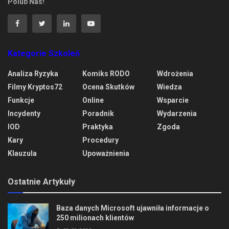
Polub Nas!
Kategorie Szkoleń
Analiza Ryzyka
Komiks RODO
Wdrożenia
Filmy Kryptos72
Ocena Skutków
Wiedza
Funkcje
Online
Wsparcie
Incydenty
Poradnik
Wydarzenia
IOD
Praktyka
Zgoda
Kary
Procedury
Klauzula
Upoważnienia
Ostatnie Artykuły
Baza danych Microsoft ujawniła informacje o
250 milionach klientów