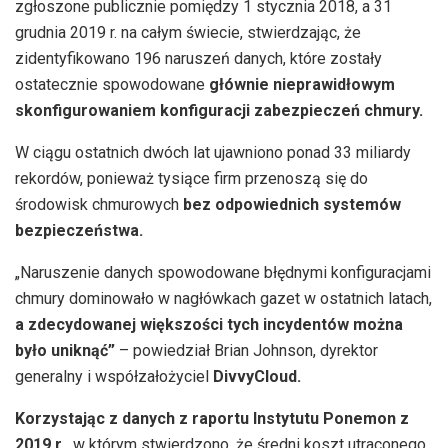
zgłoszone publicznie pomiędzy 1 stycznia 2018, a 31
grudnia 2019 r. na całym świecie, stwierdzając, że
zidentyfikowano 196 naruszeń danych, które zostały
ostatecznie spowodowane
głównie nieprawidłowym
skonfigurowaniem konfiguracji zabezpieczeń chmury.
W ciągu ostatnich dwóch lat ujawniono ponad 33 miliardy
rekordów, ponieważ tysiące firm przenoszą się do
środowisk chmurowych
bez odpowiednich systemów
bezpieczeństwa.
„Naruszenie danych spowodowane błędnymi konfiguracjami
chmury dominowało w nagłówkach gazet w ostatnich latach,
a zdecydowanej większości tych incydentów można
było uniknąć”
– powiedział Brian Johnson, dyrektor
generalny i współzałożyciel
DivvyCloud.
Korzystając z danych z raportu Instytutu Ponemon z
2019 r.,
w którym stwierdzono, że średni koszt utraconego