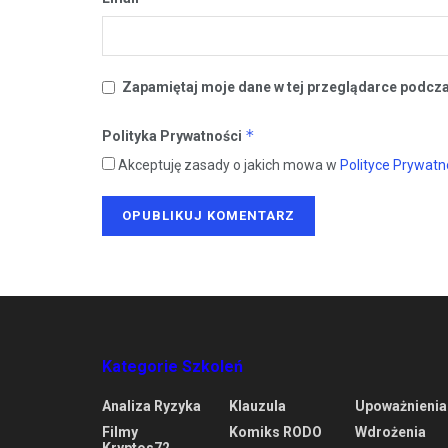
Zapamiętaj moje dane w tej przeglądarce podcza
*
Polityka Prywatności
Akceptuję zasady o jakich mowa w
Polityce Prywatn
Kategorie Szkoleń
Analiza Ryzyka
Klauzula
Upoważnienia
Filmy
Komiks RODO
Wdrożenia
Kryptos72