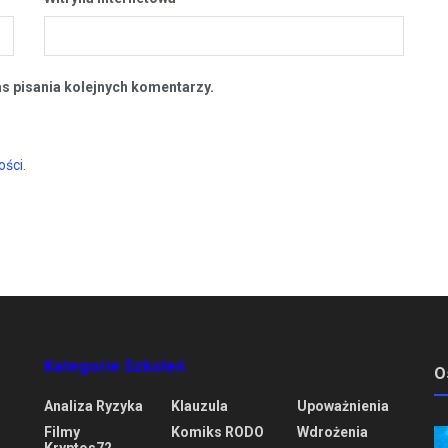
s pisania kolejnych komentarzy.
ości
.
Kategorie Szkoleń
O
Analiza Ryzyka
Klauzula
Upoważnienia
Filmy
Komiks RODO
Wdrożenia
Kryptos72