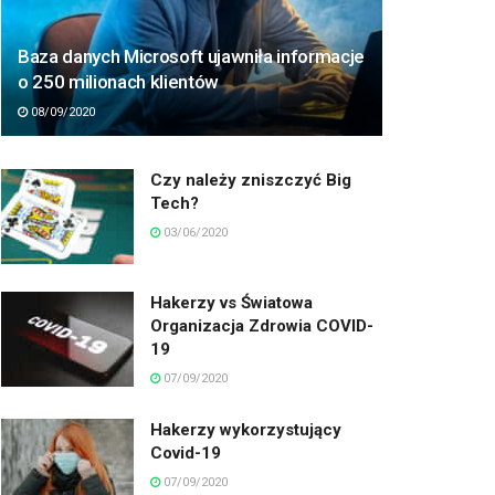
Baza danych Microsoft ujawniła informacje
o 250 milionach klientów
08/09/2020
Czy należy zniszczyć Big
Tech?
03/06/2020
Hakerzy vs Światowa
Organizacja Zdrowia COVID-
19
07/09/2020
Hakerzy wykorzystujący
Covid-19
07/09/2020