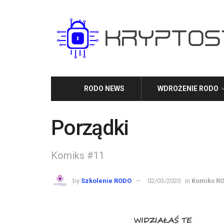
RODO NEWS
WDROŻENIE RODO
Porządki
Komiks #11
by
Szkolenie RODO
02/03/2020
in
Komiks R