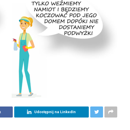
k
Udostępnij na LinkedIn