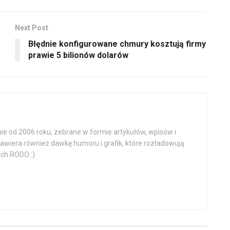
Next Post
Błędnie konfigurowane chmury kosztują firmy
prawie 5 bilionów dolarów
e od 2006 roku, zebrane w formie artykułów, wpisów i
zawiera również dawkę humoru i grafik, które rozładowują
ch RODO :)